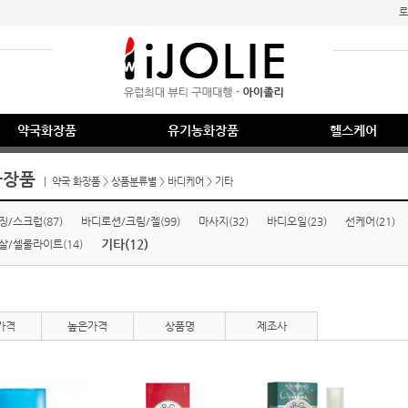
로
약국화장품
유기농화장품
헬스케어
화장품
|
약국 화장품
>
상품분류별
>
바디케어
>
기타
/스크럽(87)
바디로션/크림/젤(99)
마사지(32)
바디오일(23)
선케어(21)
기타(12)
/셀룰라이트(14)
가격
높은가격
상품명
제조사