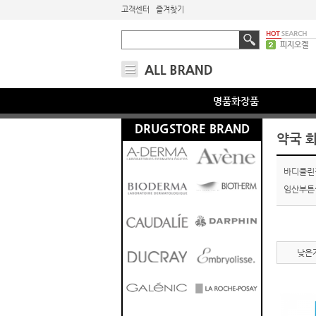
고객센터
즐겨찾기
피지오겔
nuxe
명품화장품
DRUGSTORE BRAND
약국 
바디클린징
임산부튼살
낮은