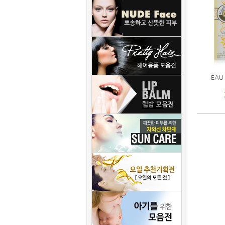
자극적이지 않아요
잘 받았는데 배송지연..
2016-11-07
2017-12-26
아주 좋아요
좋아요
2016-11-07
2017-10-30
맛있어요
오일 줄줄 세고,,,12도..
2016-07-31
2017-04-28
문의하는 카테고리가 ..
EAU
2017-04-11
정말 좋아요
2017-03-31
순해요
2016-11-07
트러블 진정에 좋아요~
2016-11-07
자극적이지 않아요
2016-11-07
아주 좋아요
2016-11-07
맛있어요
2016-07-31