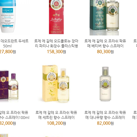
 데오도란트 두세르
로제 에 갈레 오드콜로뉴 장마
로제 에 갈레 오 프라쉬 팍퓨
로
50ml
리 파리나 화장수 플라스틱병
메 베티버 향수 스프레이
500ml
100ml
27,800
158,300
80,300
원
원
원
갈레 오 프라쉬 팍퓨
로제 에 갈레 오 프라쉬 팍퓨
로제 에 갈레 오 프라쉬 팍퓨
로
향수 스프레이100ml
메 세트린 향수 스프레이
메 대나무향 향수 스프레이
메
200ml
100ml
82,000
108,200
82,000
원
원
원