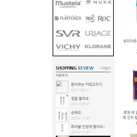
유리아쥬
잘 받았는데 배송지연..
2017-12-26
좋아요
2017-10-30
SHOPPING
REVIEW
+ 더보기
오일 줄줄 세고,,,12도..
사용후기
2017-04-28
문의하는 카테고리가 ..
2017-04-11
정말 좋아요
2017-03-31
로제 에 
순해요
메 진저 
2016-11-07
트러블 진정에 좋아요~
2016-11-07