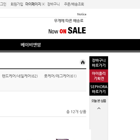
그인
회원가입
마이페이지
장바구니
주문/배송조회
Notice
무게에 따른 배송료
[공지사항] 개인통관고유부호 필수 입력
베이비앤맘
장바구니
바로가기
아이졸리
핸드케어/네일케어(62)
풋케어/레그케어(61)
기획전
SEPHORA
바로가기
총
12
개 상품