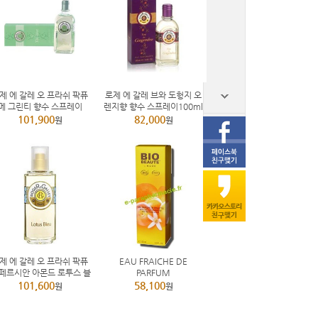
제 에 갈레 오 프라쉬 팍퓨
로제 에 갈레 브와 도헝지 오
메 그린티 향수 스프레이
렌지향 향수 스프레이100ml
200ml
101,900
82,000
원
원
제 에 갈레 오 프라쉬 팍퓨
EAU FRAICHE DE
 페르시안 아몬드 로투스 블
PARFUM
루 향수 스프레이100ml
101,600
58,100
원
원