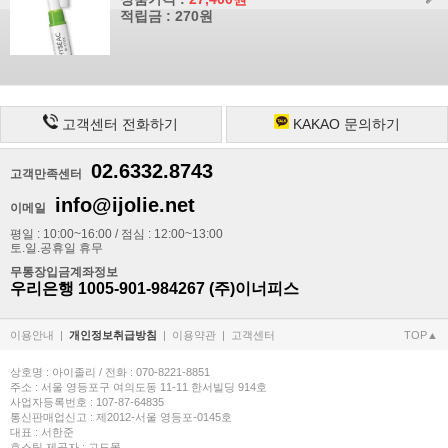
적립금 : 270원
고객센터 전화하기
KAKAO 문의하기
02.6332.8743
고객만족센터
info@ijolie.net
이메일
평일 : 10:00~16:00 / 점심 : 12:00~13:00
토.일.공휴일 휴무
무통장입금계좌정보
우리은행 1005-901-984267 (주)이너피스
이용안내
|
개인정보취급방침
|
이용약관
|
고객센터
TOP▲
상호명 : 아이졸리 / 전화 : 070-8221-8851
주소 : 서울 영등포구 여의도동 11-11 한서빌딩 914호
사업자등록번호 : 107-87-64835
통신판매업신고 : 제2012-서울 영등포-0145호
대표 : 서한준
호스팅 제공자 : 고도몰