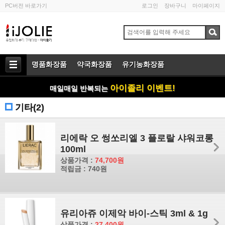
PC버전 바로가기
로그인
장바구니
마이페이지
명품화장품
약국화장품
유기농화장품
아이졸리 이벤트!
매일매일 반복되는
기타(2)
리에락 오 썽쏘리엘 3 플로랄 샤워코롱
100ml
상품가격 :
74,700원
적립금 : 740원
유리아쥬 이제악 바이-스틱 3ml & 1g
상품가격 :
27,400원