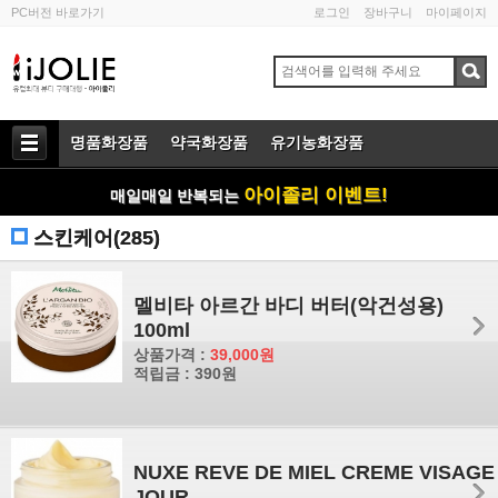
PC버전 바로가기
로그인
장바구니
마이페이지
명품화장품
약국화장품
유기농화장품
아이졸리 이벤트!
매일매일 반복되는
스킨케어(285)
멜비타 아르간 바디 버터(악건성용)
100ml
상품가격 :
39,000원
적립금 : 390원
NUXE REVE DE MIEL CREME VISAGE
JOUR