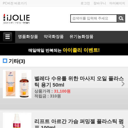
PC버전 바로가기
로그인
장바구니
마이페이지
명품화장품
약국화장품
유기농화장품
아이졸리 이벤트!
매일매일 반복되는
기타(3)
벨레다 수유를 위한 마사지 오일 플라스
틱 용기 50ml
상품가격 :
31,100원
적립금 : 310원
리프트 아르간 가슴 퍼밍젤 플라스틱 펌
프 100ml