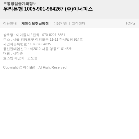
무통장입금계좌정보
우리은행 1005-901-984267 (주)이너피스
이용안내
|
개인정보취급방침
|
이용약관
|
고객센터
TOP▲
상호명 : 아이졸리 / 전화 : 070-8221-8851
주소 : 서울 영등포구 여의도동 11-11 한서빌딩 914호
사업자등록번호 : 107-87-64835
통신판매업신고 : 제2012-서울 영등포-0145호
대표 : 서한준
호스팅 제공자 : 고도몰
Copyright ⓒ 아이졸리. All Right Reserved.