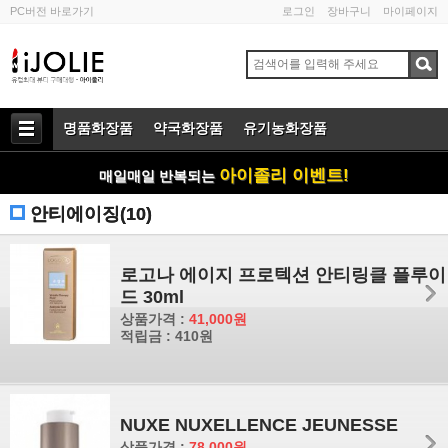
PC버전 바로가기
로그인
장바구니
마이페이지
명품화장품
약국화장품
유기농화장품
아이졸리 이벤트!
매일매일 반복되는
안티에이징(10)
로고나 에이지 프로텍션 안티링클 플루이
드 30ml
상품가격 :
41,000원
적립금 : 410원
NUXE NUXELLENCE JEUNESSE
상품가격 :
78,000원